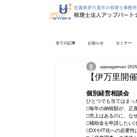
佐賀県伊万里市の税理士事務所
税理士法人アップパート
全ての記事
お知らせ
セミナー
uppsagaimari
202
【伊万里開
個別経営相談会
ひとつでも当てはまっ
□毎年の納税額が、正
□売上はあるのに、な
□補助金を申請したい
□DXやIT化への必要